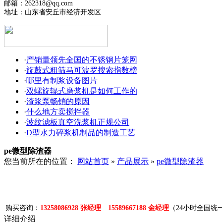
邮箱：262318@qq.com
地址：山东省安丘市经济开发区
·
产销量领先全国的不锈钢片笼网
·
旋鼓式粗筛马可波罗搜索指数榜
·
哪里有制浆设备图片
·
双螺旋辊式磨浆机是如何工作的
·
渣浆泵畅销的原因
·
什么地方卖搅拌器
·
波纹滤板真空洗浆机正规公司
·
D型水力碎浆机制品的制造工艺
pe微型除渣器
您当前所在的位置：
网站首页
»
产品展示
»
pe微型除渣器
购买咨询：
13258086928 张经理 15589667188 金经理
（24小时全国统
详细介绍