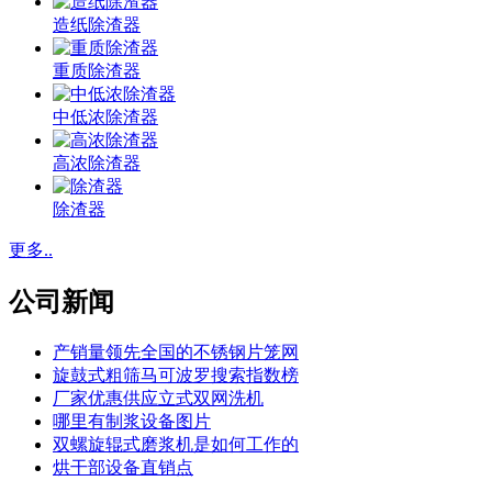
造纸除渣器
重质除渣器
中低浓除渣器
高浓除渣器
除渣器
更多..
公司新闻
产销量领先全国的不锈钢片笼网
旋鼓式粗筛马可波罗搜索指数榜
厂家优惠供应立式双网洗机
哪里有制浆设备图片
双螺旋辊式磨浆机是如何工作的
烘干部设备直销点