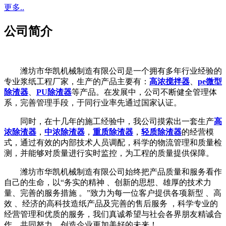
更多..
公司简介
潍坊市华凯机械制造有限公司是一个拥有多年行业经验的
专业浆纸工程厂家，生产的产品主要有：
高浓搅拌器
、
pe微型
除渣器
、
PU除渣器
等产品。在发展中，公司不断健全管理体
系，完善管理手段，于同行业率先通过国家认证。
同时，在十几年的施工经验中，我公司摸索出一套生产
高
浓除渣器
，
中浓除渣器
，
重质除渣器
，
轻质除渣器
的经营模
式，通过有效的内部技术人员调配，科学的物流管理和质量检
测，并能够对质量进行实时监控，为工程的质量提供保障。
潍坊市华凯机械制造有限公司始终把产品质量和服务看作
自己的生命，以“务实的精神 、创新的思想、雄厚的技术力
量、完善的服务措施 。”致力为每一位客户提供各项新型 、高
效 、经济的高科技造纸产品及完善的售后服务 ，科学专业的
经营管理和优质的服务，我们真诚希望与社会各界朋友精诚合
作，共同努力，创造企业更加美好的未来！