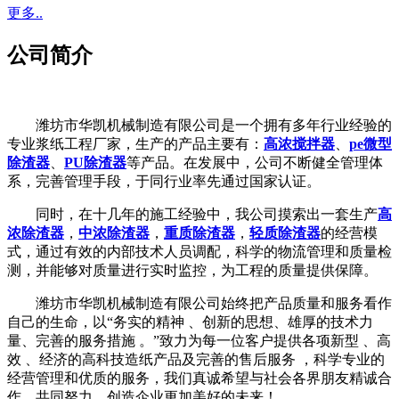
更多..
公司简介
潍坊市华凯机械制造有限公司是一个拥有多年行业经验的
专业浆纸工程厂家，生产的产品主要有：
高浓搅拌器
、
pe微型
除渣器
、
PU除渣器
等产品。在发展中，公司不断健全管理体
系，完善管理手段，于同行业率先通过国家认证。
同时，在十几年的施工经验中，我公司摸索出一套生产
高
浓除渣器
，
中浓除渣器
，
重质除渣器
，
轻质除渣器
的经营模
式，通过有效的内部技术人员调配，科学的物流管理和质量检
测，并能够对质量进行实时监控，为工程的质量提供保障。
潍坊市华凯机械制造有限公司始终把产品质量和服务看作
自己的生命，以“务实的精神 、创新的思想、雄厚的技术力
量、完善的服务措施 。”致力为每一位客户提供各项新型 、高
效 、经济的高科技造纸产品及完善的售后服务 ，科学专业的
经营管理和优质的服务，我们真诚希望与社会各界朋友精诚合
作，共同努力，创造企业更加美好的未来！