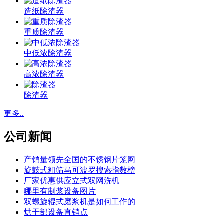
造纸除渣器
重质除渣器
中低浓除渣器
高浓除渣器
除渣器
更多..
公司新闻
产销量领先全国的不锈钢片笼网
旋鼓式粗筛马可波罗搜索指数榜
厂家优惠供应立式双网洗机
哪里有制浆设备图片
双螺旋辊式磨浆机是如何工作的
烘干部设备直销点