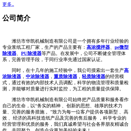
更多..
公司简介
潍坊市华凯机械制造有限公司是一个拥有多年行业经验的
专业浆纸工程厂家，生产的产品主要有：
高浓搅拌器
、
pe微型
除渣器
、
PU除渣器
等产品。在发展中，公司不断健全管理体
系，完善管理手段，于同行业率先通过国家认证。
同时，在十几年的施工经验中，我公司摸索出一套生产
高
浓除渣器
，
中浓除渣器
，
重质除渣器
，
轻质除渣器
的经营模
式，通过有效的内部技术人员调配，科学的物流管理和质量检
测，并能够对质量进行实时监控，为工程的质量提供保障。
潍坊市华凯机械制造有限公司始终把产品质量和服务看作
自己的生命，以“务实的精神 、创新的思想、雄厚的技术力
量、完善的服务措施 。”致力为每一位客户提供各项新型 、高
效 、经济的高科技造纸产品及完善的售后服务 ，科学专业的
经营管理和优质的服务，我们真诚希望与社会各界朋友精诚合
作，共同努力，创造企业更加美好的未来！