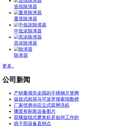
造纸除渣器
重质除渣器
中低浓除渣器
高浓除渣器
除渣器
更多..
公司新闻
产销量领先全国的不锈钢片笼网
旋鼓式粗筛马可波罗搜索指数榜
厂家优惠供应立式双网洗机
哪里有制浆设备图片
双螺旋辊式磨浆机是如何工作的
烘干部设备直销点