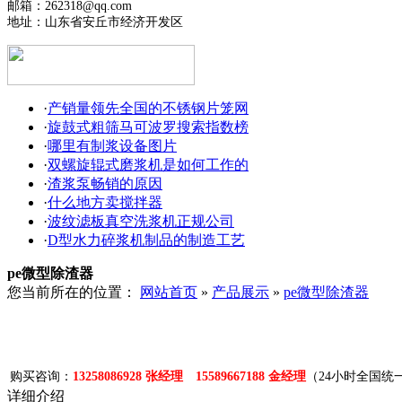
邮箱：262318@qq.com
地址：山东省安丘市经济开发区
·
产销量领先全国的不锈钢片笼网
·
旋鼓式粗筛马可波罗搜索指数榜
·
哪里有制浆设备图片
·
双螺旋辊式磨浆机是如何工作的
·
渣浆泵畅销的原因
·
什么地方卖搅拌器
·
波纹滤板真空洗浆机正规公司
·
D型水力碎浆机制品的制造工艺
pe微型除渣器
您当前所在的位置：
网站首页
»
产品展示
»
pe微型除渣器
购买咨询：
13258086928 张经理 15589667188 金经理
（24小时全国统
详细介绍