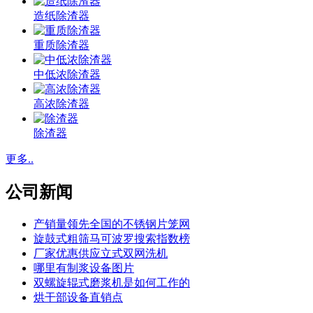
造纸除渣器
重质除渣器
中低浓除渣器
高浓除渣器
除渣器
更多..
公司新闻
产销量领先全国的不锈钢片笼网
旋鼓式粗筛马可波罗搜索指数榜
厂家优惠供应立式双网洗机
哪里有制浆设备图片
双螺旋辊式磨浆机是如何工作的
烘干部设备直销点