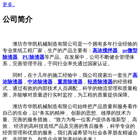
更多..
公司简介
潍坊市华凯机械制造有限公司是一个拥有多年行业经验的
专业浆纸工程厂家，生产的产品主要有：
高浓搅拌器
、
pe微型
除渣器
、
PU除渣器
等产品。在发展中，公司不断健全管理体
系，完善管理手段，于同行业率先通过国家认证。
同时，在十几年的施工经验中，我公司摸索出一套生产
高
浓除渣器
，
中浓除渣器
，
重质除渣器
，
轻质除渣器
的经营模
式，通过有效的内部技术人员调配，科学的物流管理和质量检
测，并能够对质量进行实时监控，为工程的质量提供保障。
潍坊市华凯机械制造有限公司始终把产品质量和服务看作
自己的生命，以“务实的精神 、创新的思想、雄厚的技术力
量、完善的服务措施 。”致力为每一位客户提供各项新型 、高
效 、经济的高科技造纸产品及完善的售后服务 ，科学专业的
经营管理和优质的服务，我们真诚希望与社会各界朋友精诚合
作，共同努力，创造企业更加美好的未来！