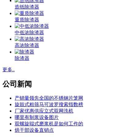
造纸除渣器
重质除渣器
中低浓除渣器
高浓除渣器
除渣器
更多..
公司新闻
产销量领先全国的不锈钢片笼网
旋鼓式粗筛马可波罗搜索指数榜
厂家优惠供应立式双网洗机
哪里有制浆设备图片
双螺旋辊式磨浆机是如何工作的
烘干部设备直销点