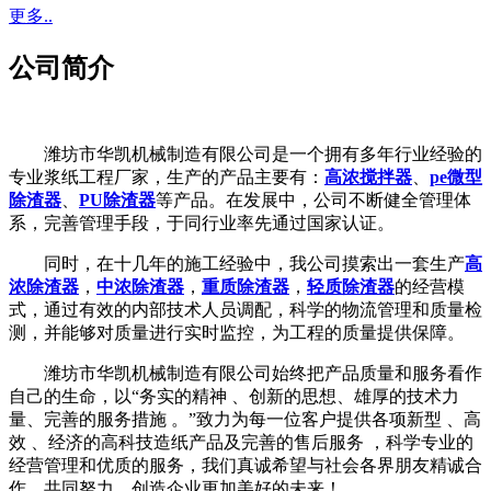
更多..
公司简介
潍坊市华凯机械制造有限公司是一个拥有多年行业经验的
专业浆纸工程厂家，生产的产品主要有：
高浓搅拌器
、
pe微型
除渣器
、
PU除渣器
等产品。在发展中，公司不断健全管理体
系，完善管理手段，于同行业率先通过国家认证。
同时，在十几年的施工经验中，我公司摸索出一套生产
高
浓除渣器
，
中浓除渣器
，
重质除渣器
，
轻质除渣器
的经营模
式，通过有效的内部技术人员调配，科学的物流管理和质量检
测，并能够对质量进行实时监控，为工程的质量提供保障。
潍坊市华凯机械制造有限公司始终把产品质量和服务看作
自己的生命，以“务实的精神 、创新的思想、雄厚的技术力
量、完善的服务措施 。”致力为每一位客户提供各项新型 、高
效 、经济的高科技造纸产品及完善的售后服务 ，科学专业的
经营管理和优质的服务，我们真诚希望与社会各界朋友精诚合
作，共同努力，创造企业更加美好的未来！