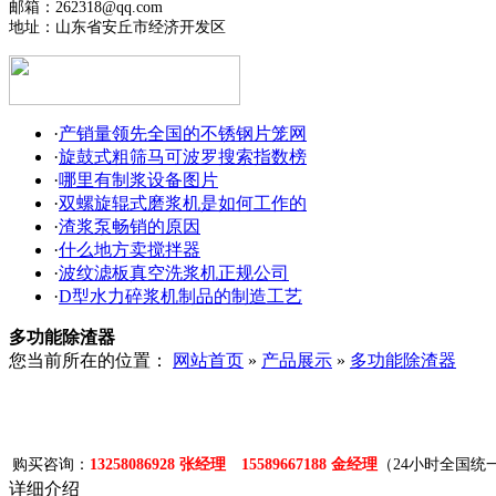
邮箱：262318@qq.com
地址：山东省安丘市经济开发区
·
产销量领先全国的不锈钢片笼网
·
旋鼓式粗筛马可波罗搜索指数榜
·
哪里有制浆设备图片
·
双螺旋辊式磨浆机是如何工作的
·
渣浆泵畅销的原因
·
什么地方卖搅拌器
·
波纹滤板真空洗浆机正规公司
·
D型水力碎浆机制品的制造工艺
多功能除渣器
您当前所在的位置：
网站首页
»
产品展示
»
多功能除渣器
购买咨询：
13258086928 张经理 15589667188 金经理
（24小时全国统
详细介绍