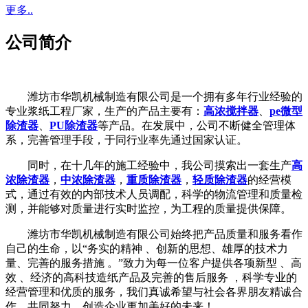
更多..
公司简介
潍坊市华凯机械制造有限公司是一个拥有多年行业经验的
专业浆纸工程厂家，生产的产品主要有：
高浓搅拌器
、
pe微型
除渣器
、
PU除渣器
等产品。在发展中，公司不断健全管理体
系，完善管理手段，于同行业率先通过国家认证。
同时，在十几年的施工经验中，我公司摸索出一套生产
高
浓除渣器
，
中浓除渣器
，
重质除渣器
，
轻质除渣器
的经营模
式，通过有效的内部技术人员调配，科学的物流管理和质量检
测，并能够对质量进行实时监控，为工程的质量提供保障。
潍坊市华凯机械制造有限公司始终把产品质量和服务看作
自己的生命，以“务实的精神 、创新的思想、雄厚的技术力
量、完善的服务措施 。”致力为每一位客户提供各项新型 、高
效 、经济的高科技造纸产品及完善的售后服务 ，科学专业的
经营管理和优质的服务，我们真诚希望与社会各界朋友精诚合
作，共同努力，创造企业更加美好的未来！