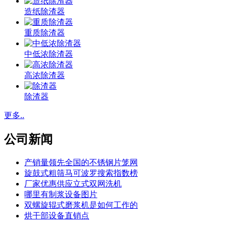
造纸除渣器
重质除渣器
中低浓除渣器
高浓除渣器
除渣器
更多..
公司新闻
产销量领先全国的不锈钢片笼网
旋鼓式粗筛马可波罗搜索指数榜
厂家优惠供应立式双网洗机
哪里有制浆设备图片
双螺旋辊式磨浆机是如何工作的
烘干部设备直销点