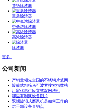
造纸除渣器
重质除渣器
中低浓除渣器
高浓除渣器
除渣器
更多..
公司新闻
产销量领先全国的不锈钢片笼网
旋鼓式粗筛马可波罗搜索指数榜
厂家优惠供应立式双网洗机
哪里有制浆设备图片
双螺旋辊式磨浆机是如何工作的
烘干部设备直销点