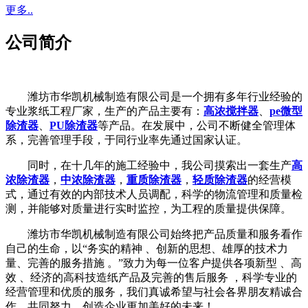
更多..
公司简介
潍坊市华凯机械制造有限公司是一个拥有多年行业经验的
专业浆纸工程厂家，生产的产品主要有：
高浓搅拌器
、
pe微型
除渣器
、
PU除渣器
等产品。在发展中，公司不断健全管理体
系，完善管理手段，于同行业率先通过国家认证。
同时，在十几年的施工经验中，我公司摸索出一套生产
高
浓除渣器
，
中浓除渣器
，
重质除渣器
，
轻质除渣器
的经营模
式，通过有效的内部技术人员调配，科学的物流管理和质量检
测，并能够对质量进行实时监控，为工程的质量提供保障。
潍坊市华凯机械制造有限公司始终把产品质量和服务看作
自己的生命，以“务实的精神 、创新的思想、雄厚的技术力
量、完善的服务措施 。”致力为每一位客户提供各项新型 、高
效 、经济的高科技造纸产品及完善的售后服务 ，科学专业的
经营管理和优质的服务，我们真诚希望与社会各界朋友精诚合
作，共同努力，创造企业更加美好的未来！