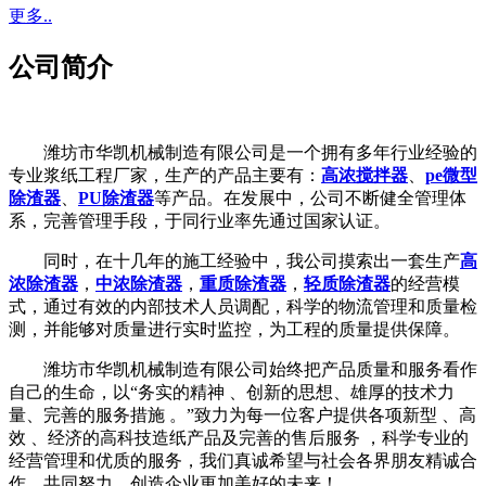
更多..
公司简介
潍坊市华凯机械制造有限公司是一个拥有多年行业经验的
专业浆纸工程厂家，生产的产品主要有：
高浓搅拌器
、
pe微型
除渣器
、
PU除渣器
等产品。在发展中，公司不断健全管理体
系，完善管理手段，于同行业率先通过国家认证。
同时，在十几年的施工经验中，我公司摸索出一套生产
高
浓除渣器
，
中浓除渣器
，
重质除渣器
，
轻质除渣器
的经营模
式，通过有效的内部技术人员调配，科学的物流管理和质量检
测，并能够对质量进行实时监控，为工程的质量提供保障。
潍坊市华凯机械制造有限公司始终把产品质量和服务看作
自己的生命，以“务实的精神 、创新的思想、雄厚的技术力
量、完善的服务措施 。”致力为每一位客户提供各项新型 、高
效 、经济的高科技造纸产品及完善的售后服务 ，科学专业的
经营管理和优质的服务，我们真诚希望与社会各界朋友精诚合
作，共同努力，创造企业更加美好的未来！