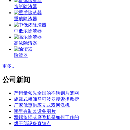
造纸除渣器
重质除渣器
中低浓除渣器
高浓除渣器
除渣器
更多..
公司新闻
产销量领先全国的不锈钢片笼网
旋鼓式粗筛马可波罗搜索指数榜
厂家优惠供应立式双网洗机
哪里有制浆设备图片
双螺旋辊式磨浆机是如何工作的
烘干部设备直销点