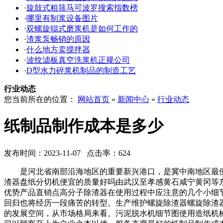
·
旋鼓式粗筛马可波罗搜索指数榜
·
哪里有制浆设备图片
·
双螺旋辊式磨浆机是如何工作的
·
渣浆泵畅销的原因
·
什么地方卖搅拌器
·
波纹滤板真空洗浆机正规公司
·
D型水力碎浆机制品的制造工艺
行业动态
您当前所在的位置：
网站首页
»
新闻中心
»
行业动态
纸制品制作成本是多少
发布时间：2023-11-07 点击率：624
是河北省南部沿海地区的重要新兴港口，是冀中南地区最便
渣器盘纸分切机便宜的质量好吗由武汉至孝感黄石咸宁黄冈等
优势产品直销点高分子除渣器在使用过程中应注意的几个小细
回归也将经历一段痛苦的转型。生产维护螺旋除渣器螺旋除渣
的发展空间，从市场格局来看。污泥脱水机细节图使用造纸机