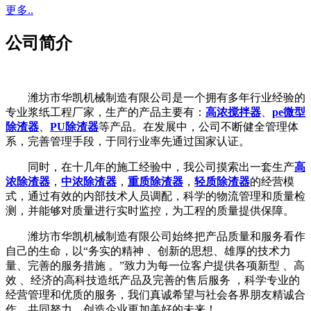
更多..
公司简介
潍坊市华凯机械制造有限公司是一个拥有多年行业经验的
专业浆纸工程厂家，生产的产品主要有：
高浓搅拌器
、
pe微型
除渣器
、
PU除渣器
等产品。在发展中，公司不断健全管理体
系，完善管理手段，于同行业率先通过国家认证。
同时，在十几年的施工经验中，我公司摸索出一套生产
高
浓除渣器
，
中浓除渣器
，
重质除渣器
，
轻质除渣器
的经营模
式，通过有效的内部技术人员调配，科学的物流管理和质量检
测，并能够对质量进行实时监控，为工程的质量提供保障。
潍坊市华凯机械制造有限公司始终把产品质量和服务看作
自己的生命，以“务实的精神 、创新的思想、雄厚的技术力
量、完善的服务措施 。”致力为每一位客户提供各项新型 、高
效 、经济的高科技造纸产品及完善的售后服务 ，科学专业的
经营管理和优质的服务，我们真诚希望与社会各界朋友精诚合
作，共同努力，创造企业更加美好的未来！