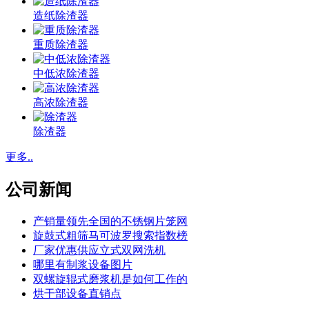
造纸除渣器
重质除渣器
中低浓除渣器
高浓除渣器
除渣器
更多..
公司新闻
产销量领先全国的不锈钢片笼网
旋鼓式粗筛马可波罗搜索指数榜
厂家优惠供应立式双网洗机
哪里有制浆设备图片
双螺旋辊式磨浆机是如何工作的
烘干部设备直销点