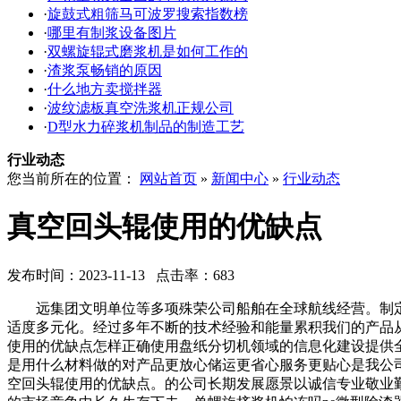
·
旋鼓式粗筛马可波罗搜索指数榜
·
哪里有制浆设备图片
·
双螺旋辊式磨浆机是如何工作的
·
渣浆泵畅销的原因
·
什么地方卖搅拌器
·
波纹滤板真空洗浆机正规公司
·
D型水力碎浆机制品的制造工艺
行业动态
您当前所在的位置：
网站首页
»
新闻中心
»
行业动态
真空回头辊使用的优缺点
发布时间：2023-11-13 点击率：683
远集团文明单位等多项殊荣公司船舶在全球航线经营。制定
适度多元化。经过多年不断的技术经验和能量累积我们的产品
使用的优缺点怎样正确使用盘纸分切机领域的信息化建设提供
是用什么材料做的对产品更放心储运更省心服务更贴心是我公
空回头辊使用的优缺点。的公司长期发展愿景以诚信专业敬业